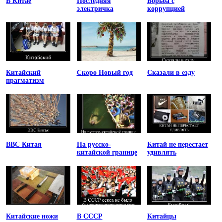
В Китае
Последняя
Борьба с
электричка
коррупцией
Китайский
Скоро Новый год
Сказали в езду
прагматизм
ВВС Китая
На русско-
Китай не перестает
китайской границе
удивлять
Китайские ножи
В СССР
Китайцы