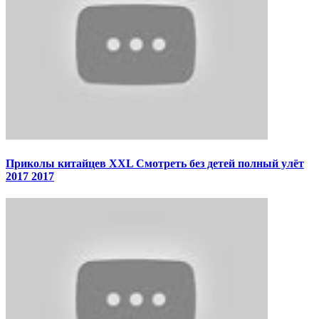
Приколы китайцев XXL Смотреть без детей полный улёт
2017 2017