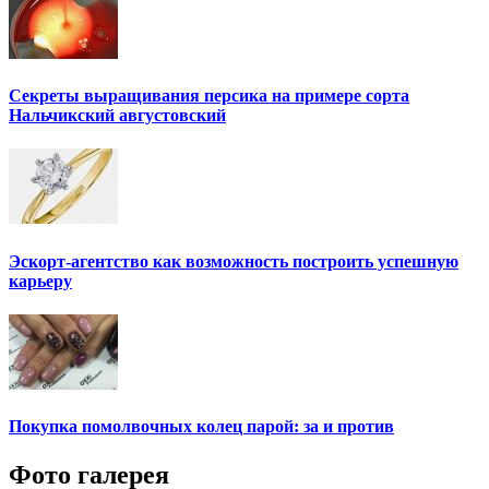
Секреты выращивания персика на примере сорта
Нальчикский августовский
Эскорт-агентство как возможность построить успешную
карьеру
Покупка помолвочных колец парой: за и против
Фото галерея