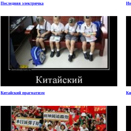
Последняя электричка
Ин
Китайский прагматизм
Ки