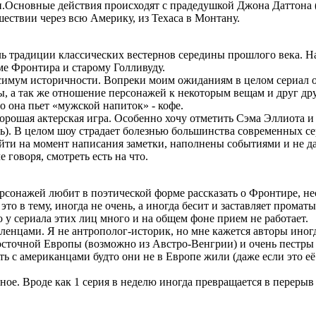
и.Основные действия происходят с прадедушкой Джона Даттона (
шествии через всю Америку, из Техаса в Монтану.
ль традиции классических вестернов середины прошлого века. На
ме Фронтира и старому Голливуду.
мум историчности. Вопреки моим ожиданиям в целом сериал оче
, а так же отношение персонажей к некоторым вещам и друг друг
то она пьет «мужской напиток» - кофе.
рошая актерская игра. Особенно хочу отметить Сэма Эллиота и 
ось). В целом шоу страдает болезнью большинства современных с
ыйти на момент написания заметки, наполнены событиями и не да
 говоря, смотреть есть на что.
ерсонажей любит в поэтической форме рассказать о Фронтире, н
 это в тему, иногда не очень, а иногда бесит и заставляет пром
у сериала этих лиц много и на общем фоне прием не работает.
ленцами. Я не антрополог-историк, но мне кажется авторы ино
Восточной Европы (возможно из Австро-Венгрии) и очень пестры
 с американцами будто они не в Европе жили (даже если это её 
ое. Вроде как 1 серия в неделю иногда превращается в перерыв 