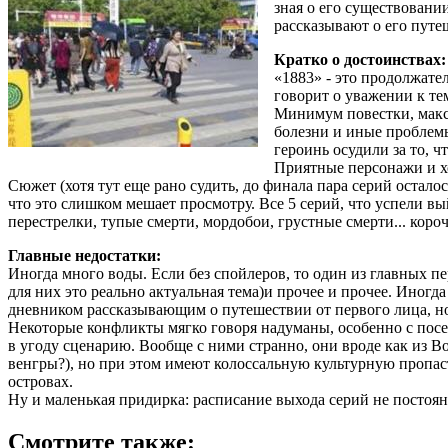
зная о его существовани
рассказывают о его путе
Кратко о достоинствах:
«1883» - это продолжате
говорит о уважении к те
Минимум повестки, макси
болезни и иные проблемы
героинь осудили за то, ч
Приятные персонажи и хо
Сюжет (хотя тут еще рано судить, до финала пара серий остал
что это слишком мешает просмотру. Все 5 серий, что успели в
перестрелки, тупые смерти, мордобои, грустные смерти... короче
Главные недостатки:
Иногда много воды. Если без спойлеров, то один из главных п
для них это реально актуальная тема)и прочее и прочее. Иногда
дневником рассказывающим о путешествии от первого лица, но 
Некоторые конфликты мягко говоря надуманы, особенно с посе
в угоду сценарию. Вообще с ними странно, они вроде как из 
венгры?), но при этом имеют колоссальную культурную пропасть
островах.
Ну и маленькая придирка: расписание выхода серий не постоянн
Смотрите также: