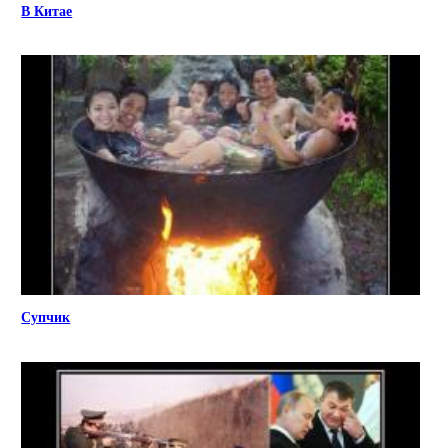
В Китае
Супчик