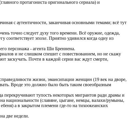
главного протагониста оригинального сериала) и
чиная с аутентичности, заканчивая основными темами; всё тут
нь точно следует духу того времени. Всё оружие, одежда,
у соответствует эпохе. Приятно удивился когда одну из
его персонажа - агента Ши Бреннена.
ериалов и не слишком спешит с повествованием, но не скажу
ют заскучать. Почти в каждой серии вас ждут смерти,
есправедливости жизни, эмансипации женщин (19 век на дворе,
атывать. Вроде это должно было быть таким своеобразным
гда перекручивают тупость некоторых мигрантов ради драмы и
 на национальности (славяне, цыгане, немцы, валахи/румыны,
ебеня) а в закрытом племени где-то на тихоокеанских
на две недели.