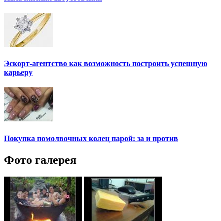
Эскорт-агентство как возможность построить успешную
карьеру
Покупка помолвочных колец парой: за и против
Фото галерея