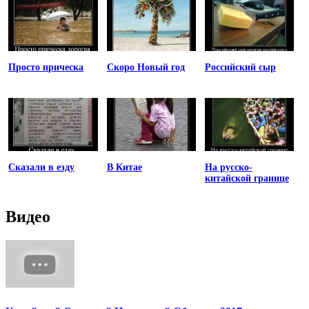
Просто прическа
Скоро Новый год
Российский сыр
Сказали в езду
В Китае
На русско-
китайской границе
Видео