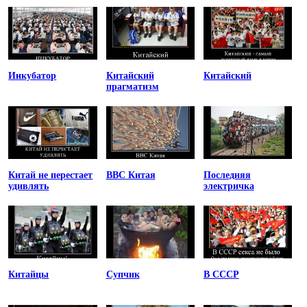
Инкубатор
Китайский
Китайский
прагматизм
Китай не перестает
ВВС Китая
Последняя
удивлять
электричка
Китайцы
Супчик
В СССР