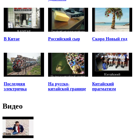
В Китае
Российский сыр
Скоро Новый год
Последняя
На русско-
Китайский
электричка
китайской границе
прагматизм
Видео