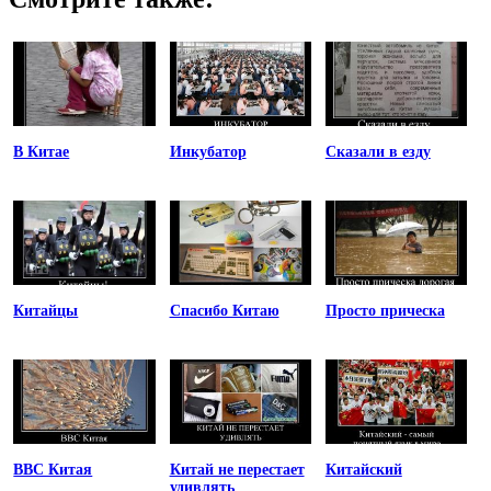
В Китае
Инкубатор
Сказали в езду
Китайцы
Спасибо Китаю
Просто прическа
ВВС Китая
Китай не перестает
Китайский
удивлять