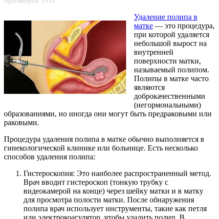
Просмотров: 5510
Удаление полипа в
матке
— это процедура,
при которой удаляется
небольшой вырост на
внутренней
поверхности матки,
называемый полипом.
Полипы в матке часто
являются
доброкачественными
(негормональными)
образованиями, но иногда они могут быть предраковыми или
раковыми.
Процедура удаления полипа в матке обычно выполняется в
гинекологической клинике или больнице. Есть несколько
способов удаления полипа:
Гистероскопия: Это наиболее распространенный метод.
Врач вводит гистероскоп (тонкую трубку с
видеокамерой на конце) через шейку матки и в матку
для просмотра полости матки. После обнаружения
полипа врач использует инструменты, такие как петля
или электрокоагулятор, чтобы удалить полип. В