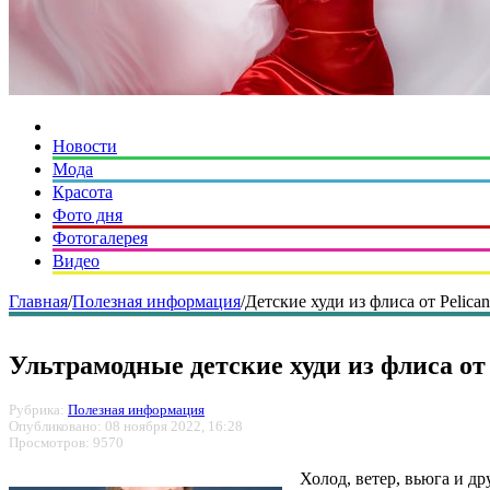
Новости
Мода
Красота
Фото дня
Фотогалерея
Видео
Главная
/
Полезная информация
/
Детские худи из флиса от Pelica
Ультрамодные детские худи из флиса от 
Рубрика:
Полезная информация
Опубликовано: 08 ноября 2022, 16:28
Просмотров: 9570
Холод, ветер, вьюга и др