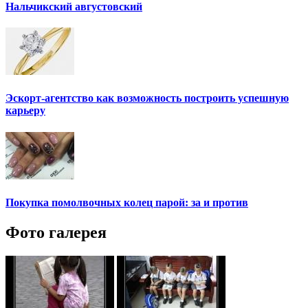
Нальчикский августовский
Эскорт-агентство как возможность построить успешную
карьеру
Покупка помолвочных колец парой: за и против
Фото галерея