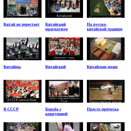
Китай не перестает
Китайский
На русско-
прагматизм
китайской границе
Китайцы
Китайский
Китайские ножи
В СССР
Борьба с
Просто прическа
коррупцией