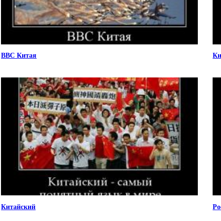
ВВС Китая
Ки
Китайский
Ро