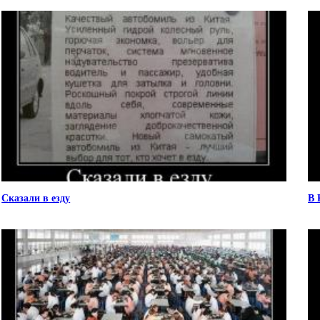
Сказали в езду
В 