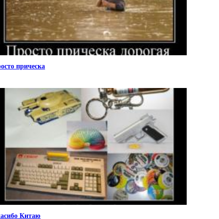
осто прическа
асибо Китаю