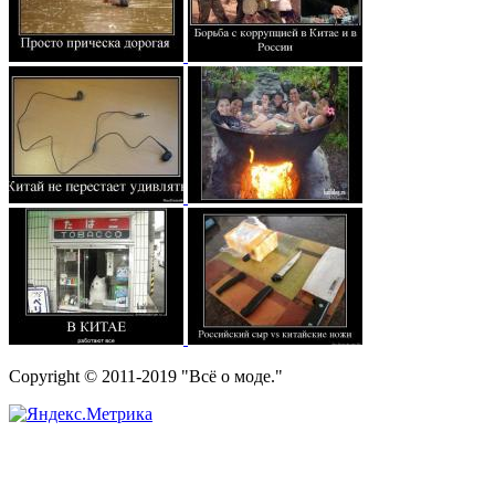
Copyright © 2011-2019 "Всё о моде."