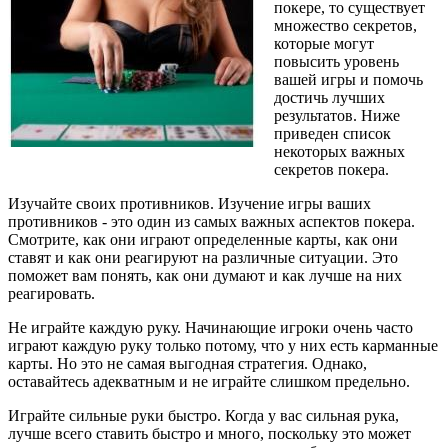
покере, то существует
множество секретов,
которые могут
повысить уровень
вашей игры и помочь
достичь лучших
результатов. Ниже
приведен список
некоторых важных
секретов покера.
Изучайте своих противников. Изучение игры ваших
противников - это один из самых важных аспектов покера.
Смотрите, как они играют определенные карты, как они
ставят и как они реагируют на различные ситуации. Это
поможет вам понять, как они думают и как лучше на них
реагировать.
Не играйте каждую руку. Начинающие игроки очень часто
играют каждую руку только потому, что у них есть карманные
карты. Но это не самая выгодная стратегия. Однако,
оставайтесь адекватным и не играйте слишком предельно.
Играйте сильные руки быстро. Когда у вас сильная рука,
лучше всего ставить быстро и много, поскольку это может