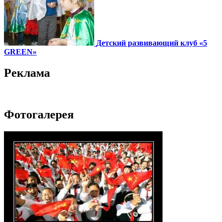
Детский развивающий клуб «5
GREEN»
Реклама
Фотогалерея