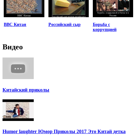
ВВС Китая
Российский сыр
Борьба с
коррупцией
Видео
Китайский приколы
Humor laughter Юмор Приколы 2017 Это Китай детка