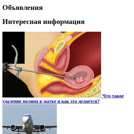
Объявления
Интересная информация
Что такое
удаление полипа в матке и как это делается?