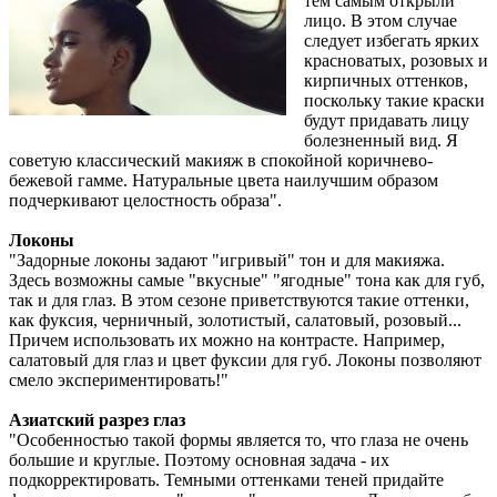
тем самым открыли
лицо. В этом случае
следует избегать ярких
красноватых, розовых и
кирпичных оттенков,
поскольку такие краски
будут придавать лицу
болезненный вид. Я
советую классический макияж в спокойной коричнево-
бежевой гамме. Натуральные цвета наилучшим образом
подчеркивают целостность образа".
Локоны
"Задорные локоны задают "игривый" тон и для макияжа.
Здесь возможны самые "вкусные" "ягодные" тона как для губ,
так и для глаз. В этом сезоне приветствуются такие оттенки,
как фуксия, черничный, золотистый, салатовый, розовый...
Причем использовать их можно на контрасте. Например,
салатовый для глаз и цвет фуксии для губ. Локоны позволяют
смело экспериментировать!"
Азиатский разрез глаз
"Особенностью такой формы является то, что глаза не очень
большие и круглые. Поэтому основная задача - их
подкорректировать. Темными оттенками теней придайте