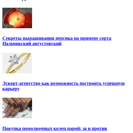
Секреты выращивания персика на примере сорта
Нальчикский августовский
Эскорт-агентство как возможность построить успешную
карьеру
Покупка помолвочных колец парой: за и против