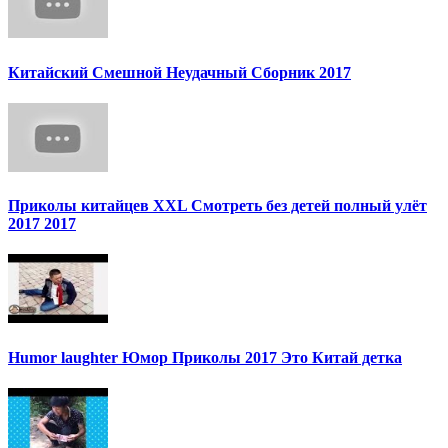
Китайский Смешной Неудачный Сборник 2017
Приколы китайцев XXL Смотреть без детей полный улёт
2017 2017
Humor laughter Юмор Приколы 2017 Это Китай детка