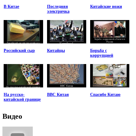
В Китае
Последняя
Китайские ножи
электричка
Российский сыр
Китайцы
Борьба с
коррупцией
На русско-
ВВС Китая
Спасибо Китаю
китайской границе
Видео