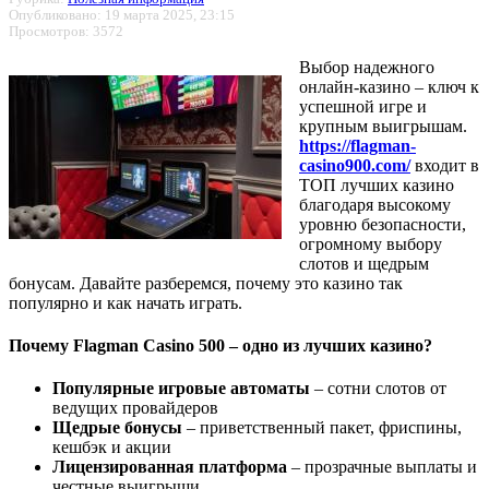
Опубликовано: 19 марта 2025, 23:15
Просмотров: 3572
Выбор надежного
онлайн-казино – ключ к
успешной игре и
крупным выигрышам.
https://flagman-
casino900.com/
входит в
ТОП лучших казино
благодаря высокому
уровню безопасности,
огромному выбору
слотов и щедрым
бонусам. Давайте разберемся, почему это казино так
популярно и как начать играть.
Почему Flagman Casino 500 – одно из лучших казино?
Популярные игровые автоматы
– сотни слотов от
ведущих провайдеров
Щедрые бонусы
– приветственный пакет, фриспины,
кешбэк и акции
Лицензированная платформа
– прозрачные выплаты и
честные выигрыши