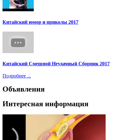
Китайский юмор и приколы 2017
Китайский Смешной Неудачный Сборник 2017
Подробнее ...
Объявления
Интересная информация