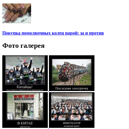
Покупка помолвочных колец парой: за и против
Фото галерея