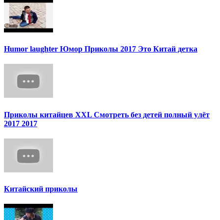
Humor laughter Юмор Приколы 2017 Это Китай детка
Приколы китайцев XXL Смотреть без детей полный улёт
2017 2017
Китайский приколы