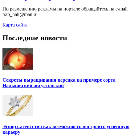
По размещению рекламы на портале обращайтесь на e-mail
trap_hall@mail.ru
Карта сайта
Последние новости
Секреты выращивания персика на примере сорта
Нальчикский августовский
Эскорт-агентство как возможность построить успешную
карьеру