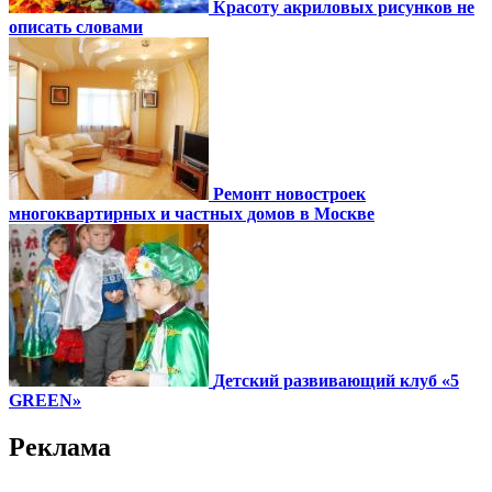
Красоту акриловых рисунков не
описать словами
Ремонт новостроек
многоквартирных и частных домов в Москве
Детский развивающий клуб «5
GREEN»
Реклама