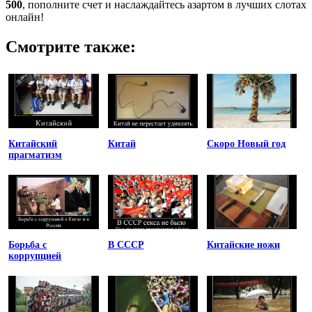
500
, пополните счет и наслаждайтесь азартом в лучших слотах
онлайн!
Смотрите также:
Китайский
Китай
Скоро Новый год
прагматизм
Борьба с
В СССР
Китайские ножи
коррупцией