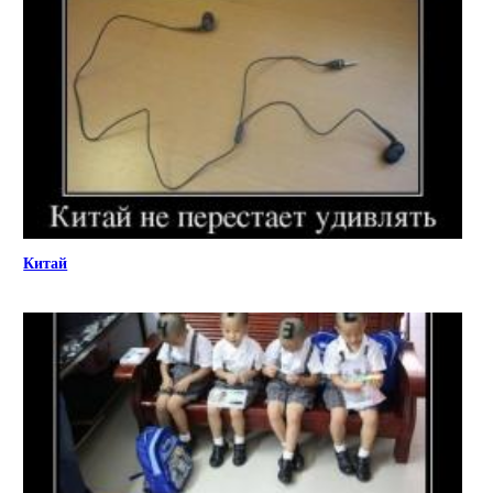
Китай