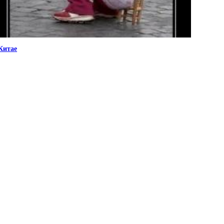
Китае