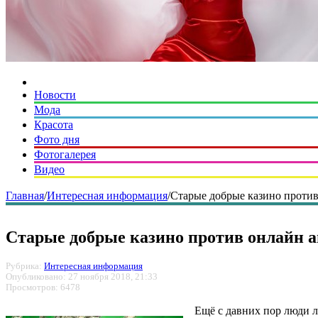
Новости
Мода
Красота
Фото дня
Фотогалерея
Видео
Главная
/
Интересная информация
/
Старые добрые казино против
Старые добрые казино против онлайн 
Рубрика:
Интересная информация
Опубликовано: 27 ноября 2018, 21:33
Просмотров: 6478
Ещё с давних пор люди л