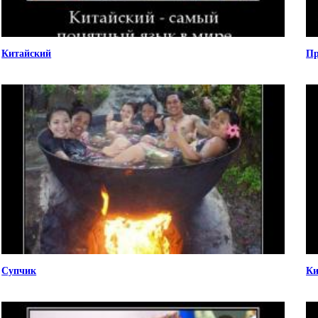
Китайский
Пр
Супчик
Ки