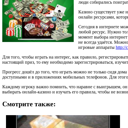
люди собирались поиграт
Казино существует уже н
онлайн ресурсами, котор
Сегодня в интернете мож
любой ресурс. Нужно тол
момент выбора интернет 
не всегда удаётся. Можн
игровые аппараты
http:/
Для того, чтобы играть на интерес, как правило, регистрирова
настоящий приз, то ему необходимо зарегистрироваться, изучит
Прогресс дошёл до того, что играть можно не только сидя дома 
доступными и в приложениях мобильных телефонов. Для этого 
Каждому игроку важно помнить, что наравне с выигрышем, он
выбирать онлайн-казино и изучать его правила, чтобы не возн
Смотрите также: