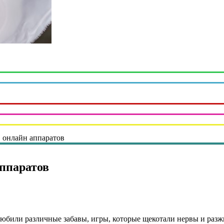
 онлайн аппаратов
аппаратов
юбили различные забавы, игры, которые щекотали нервы и разж