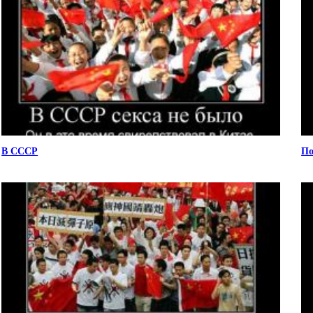
В СССР
По