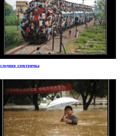
следняя электричка