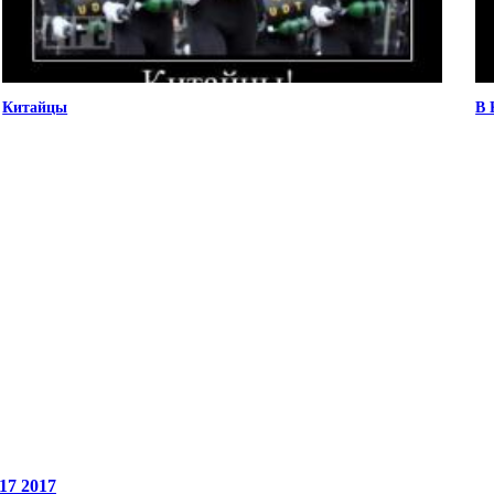
Китайцы
В 
17 2017